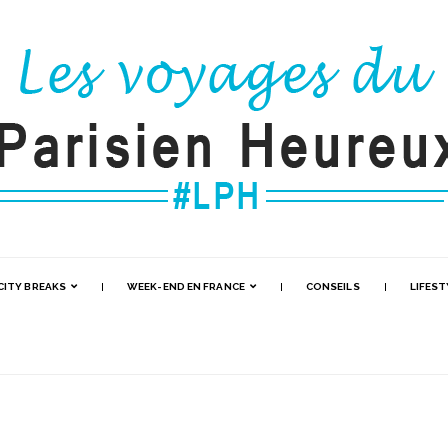
CITY BREAKS
WEEK-END EN FRANCE
CONSEILS
LIFEST