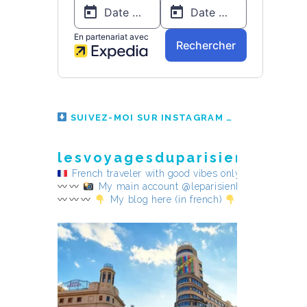
SUIVEZ-MOI SUR INSTAGRAM
lesvoyagesduparisienheureu
French traveler with good vibes only
My main account @leparisienheureux
My blog here (in french)