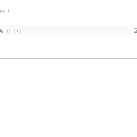
{}
[+]