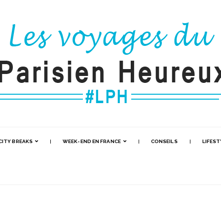
CITY BREAKS
WEEK-END EN FRANCE
CONSEILS
LIFEST