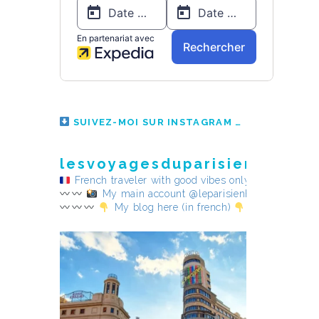
SUIVEZ-MOI SUR INSTAGRAM
lesvoyagesduparisienheureu
French traveler with good vibes only
My main account @leparisienheureux
My blog here (in french)