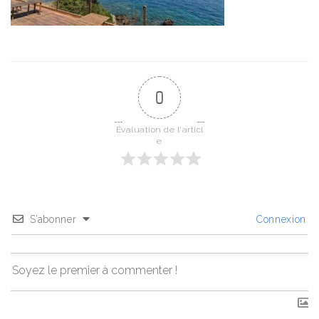
0
Évaluation de l'articl
e
S’abonner
Connexion