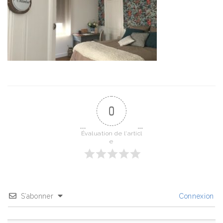
0
Évaluation de l'articl
e
S’abonner
Connexion