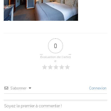
0
Évaluation de l'articl
e
S’abonner
Connexion