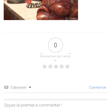
0
Évaluation de l'articl
e
S’abonner
Connexion