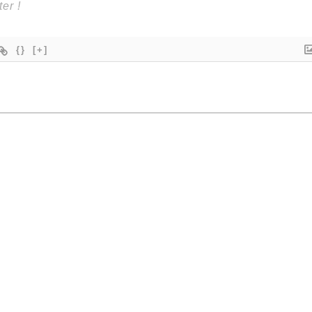
{}
[+]