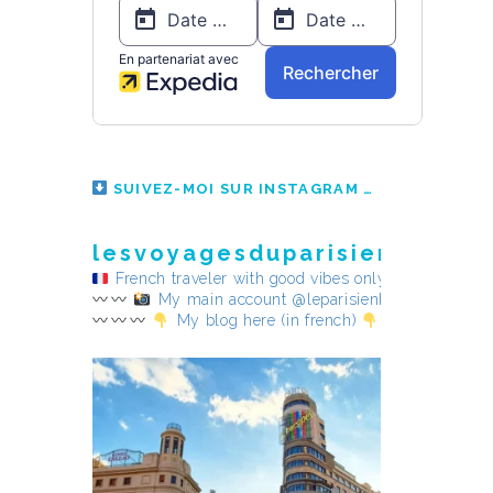
SUIVEZ-MOI SUR INSTAGRAM
lesvoyagesduparisienheureu
French traveler with good vibes only
My main account @leparisienheureux
My blog here (in french)