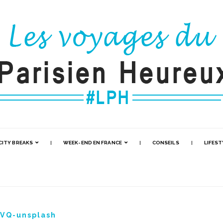
CITY BREAKS
WEEK-END EN FRANCE
CONSEILS
LIFEST
KVQ-unsplash