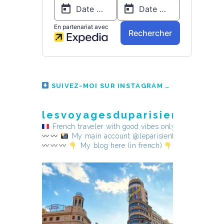
SUIVEZ-MOI SUR INSTAGRAM
lesvoyagesduparisienheureu
French traveler with good vibes only
My main account @leparisienheureux
My blog here (in french)