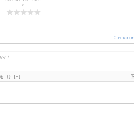
Évaluation de l'articl
e
Connexio
{}
[+]