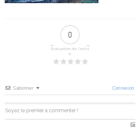
0
Évaluation de l'articl
e
S’abonner
Connexion