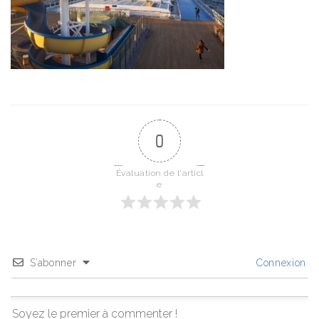
0
Évaluation de l'articl
e
S’abonner
Connexion