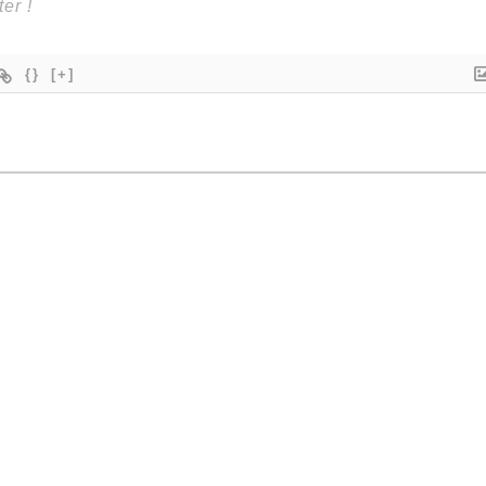
{}
[+]