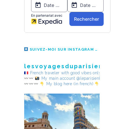
SUIVEZ-MOI SUR INSTAGRAM
lesvoyagesduparisienheureu
French traveler with good vibes only
My main account @leparisienheureux
My blog here (in french)