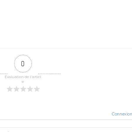
0
Évaluation de l'articl
e
Connexio