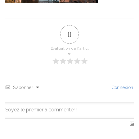
0
Évaluation de l'articl
e
S’abonner
Connexion