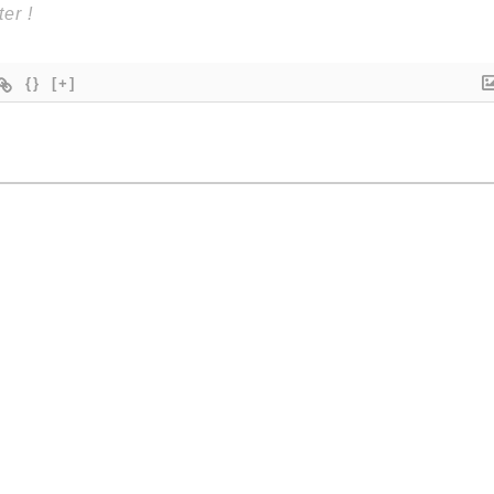
{}
[+]