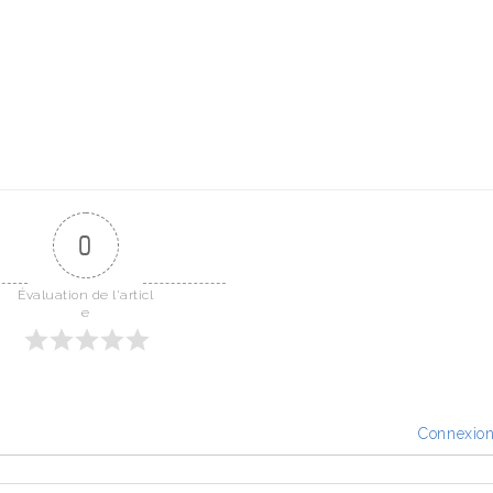
0
Évaluation de l'articl
e
Connexio