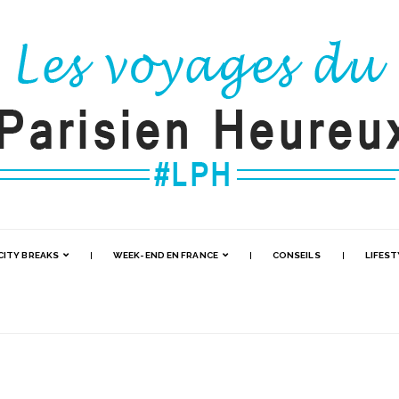
CITY BREAKS
WEEK-END EN FRANCE
CONSEILS
LIFEST