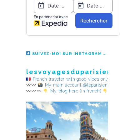
SUIVEZ-MOI SUR INSTAGRAM
lesvoyagesduparisienheureu
French traveler with good vibes only
My main account @leparisienheureux
My blog here (in french)