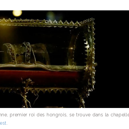
nne, premier roi des hongrois, se trouve dans la chapell
est
.