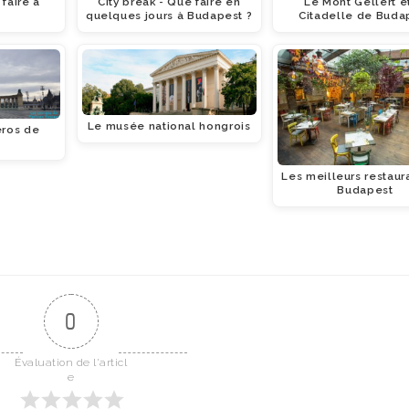
faire à
City break - Que faire en
Le Mont Gellért et
t
quelques jours à Budapest ?
Citadelle de Buda
Le musée national hongrois
éros de
t
Les meilleurs restaur
Budapest
0
Évaluation de l'articl
e