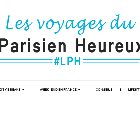
CITY BREAKS
WEEK-END EN FRANCE
CONSEILS
LIFEST