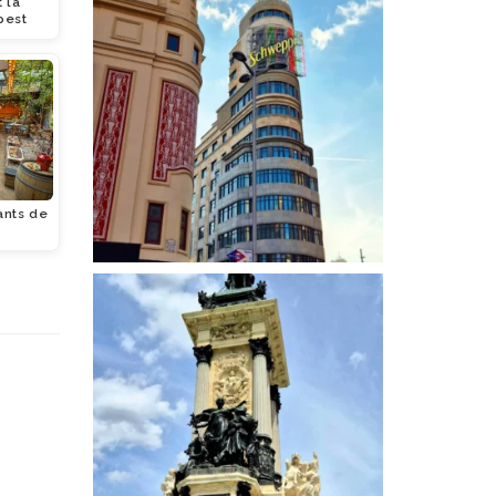
 la
pest
ants de