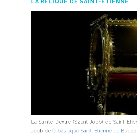
LA RELIQUE DE SAINT-ÉTIENNE
La Sainte-Dextre (Szent Jobb) de Saint-Étie
Jobb de
la basilique Saint-Étienne de Budap