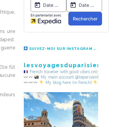
thique,
ans une
udapest.
 guerre
SUIVEZ-MOI SUR INSTAGRAM
lesvoyagesduparisienheureu
lle fût
French traveler with good vibes only
 aucune
My main account @leparisienheureux
My blog here (in french)
endeurs