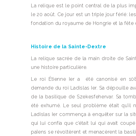
La relique est le point central de la plus i
le 20 août. Ce jour est un triple jour férié: 
fondation du royaume de Hongrie et la fête 
Histoire de la Sainte-Dextre
La relique sacrée de la main droite de Sa
une histoire particulière.
Le roi Étienne Ier a été canonisé en 108
demande du roi Ladislas Ier. Sa dépouille av
de la basilique de Szekesfehervar. Sa tom
été exhumé. Le seul problème était qu’il n’
Ladislas Ier commença à enquêter sur la situa
qui lui confia que c’était lui qui avait cou
païens se révoltèrent et menacèrent la bas