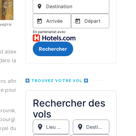
Hongrie
st allée
dans la
ns afin
TROUVEZ VOTRE VOL
re pour
rovnik,
bourg).
royal du