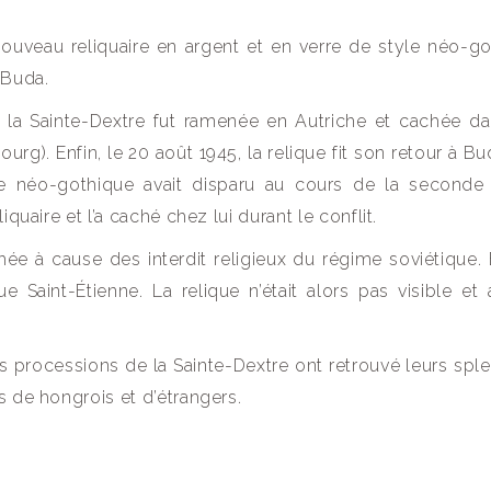
 nouveau reliquaire en argent et en verre de style néo-go
 Buda.
, la Sainte-Dextre fut ramenée en Autriche et cachée d
rg). Enfin, le 20 août 1945, la relique fit son retour à B
e néo-gothique avait disparu au cours de la seconde
quaire et l’a caché chez lui durant le conflit.
hée à cause des interdit religieux du régime soviétique. E
e Saint-Étienne. La relique n’était alors pas visible et
 processions de la Sainte-Dextre ont retrouvé leurs spl
s de hongrois et d’étrangers.