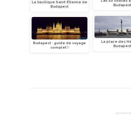
Les 10 choses à 
La basilique Saint-Étienne de
Budapes
Budapest
La place des H
Budapest : guide de voyage
Budapes
complet !