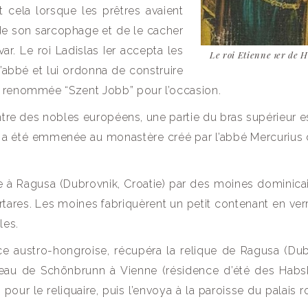
ait cela lorsque les prêtres avaient
 de son sarcophage et de le cacher
ar. Le roi Ladislas Ier accepta les
Le roi Etienne 1er de 
’abbé et lui ordonna de construire
t renommée “Szent Jobb” pour l’occasion.
 entre des nobles européens, une partie du bras supérieur e
te a été emmenée au monastère créé par l’abbé Mercurius 
rtée à Ragusa (Dubrovnik, Croatie) par des moines dominicai
rtares. Les moines fabriquèrent un petit contenant en ver
les.
ice austro-hongroise, récupéra la relique de Ragusa (Dub
âteau de Schönbrunn à Vienne (résidence d’été des Habs
 pour le reliquaire, puis l’envoya à la paroisse du palais 