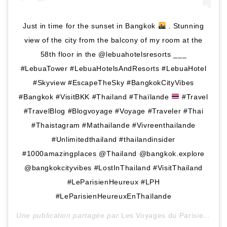
Just in time for the sunset in Bangkok
. Stunning
view of the city from the balcony of my room at the
58th floor in the @lebuahotelsresorts ___
#LebuaTower #LebuaHotelsAndResorts #LebuaHotel
#Skyview #EscapeTheSky #BangkokCityVibes
#Bangkok #VisitBKK #Thailand #Thaïlande
#Travel
#TravelBlog #Blogvoyage #Voyage #Traveler #Thai
#Thaistagram #Mathailande #Vivreenthailande
#Unlimitedthailand #thailandinsider
#1000amazingplaces @Thailand @bangkok.explore
@bangkokcityvibes #LostInThailand #VisitThailand
#LeParisienHeureux #LPH
#LeParisienHeureuxEnThaïlande
Une publication partagée par
Les Voyages du ParisienHeureux