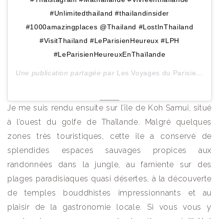
#Unlimitedthailand #thailandinsider
#1000amazingplaces @Thailand #LostInThailand
#VisitThailand #LeParisienHeureux #LPH
#LeParisienHeureuxEnThaïlande
Une publication partagée par
Les Voyages du ParisienHeureux
Je me suis rendu ensuite sur l’île de Koh Samui, situé
à l’ouest du golfe de Thaïlande. Malgré quelques
zones très touristiques, cette île a conservé de
splendides espaces sauvages propices aux
randonnées dans la jungle, au farniente sur des
plages paradisiaques quasi désertes, à la découverte
de temples bouddhistes impressionnants et au
plaisir de la gastronomie locale. Si vous vous y