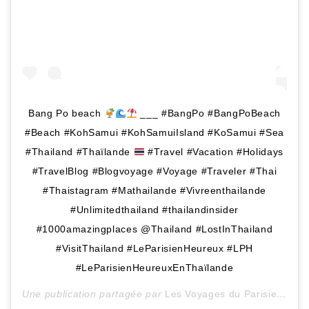
Bang Po beach
___ #BangPo #BangPoBeach
#Beach #KohSamui #KohSamuiIsland #KoSamui #Sea
#Thailand #Thaïlande
#Travel #Vacation #Holidays
#TravelBlog #Blogvoyage #Voyage #Traveler #Thai
#Thaistagram #Mathailande #Vivreenthailande
#Unlimitedthailand #thailandinsider
#1000amazingplaces @Thailand #LostInThailand
#VisitThailand #LeParisienHeureux #LPH
#LeParisienHeureuxEnThaïlande
Une publication partagée par
Les Voyages du ParisienHeureux