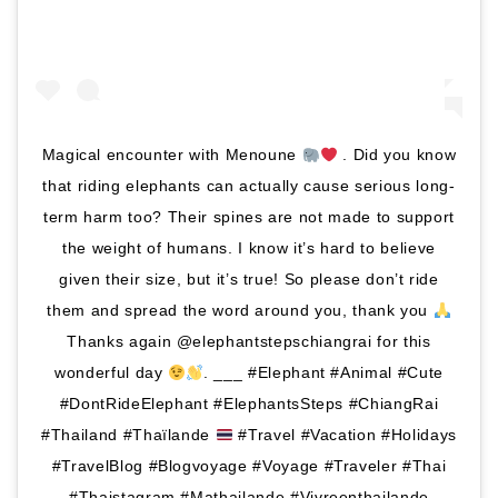
Magical encounter with Menoune
. Did you know
that riding elephants can actually cause serious long-
term harm too? Their spines are not made to support
the weight of humans. I know it’s hard to believe
given their size, but it’s true! So please don’t ride
them and spread the word around you, thank you
Thanks again @elephantstepschiangrai for this
wonderful day
. ___ #Elephant #Animal #Cute
#DontRideElephant #ElephantsSteps #ChiangRai
#Thailand #Thaïlande
#Travel #Vacation #Holidays
#TravelBlog #Blogvoyage #Voyage #Traveler #Thai
#Thaistagram #Mathailande #Vivreenthailande