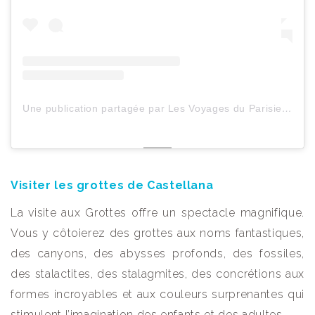
Une publication partagée par Les Voyages du ParisienHeureux (@lesvoyagesduparisienheureux)
Visiter les grottes de Castellana
La visite aux Grottes offre un spectacle magnifique.
Vous y côtoierez des grottes aux noms fantastiques,
des canyons, des abysses profonds, des fossiles,
des stalactites, des stalagmites, des concrétions aux
formes incroyables et aux couleurs surprenantes qui
stimulent l’imagination des enfants et des adultes.