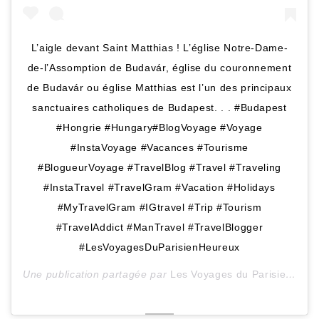
L’aigle devant Saint Matthias ! L’église Notre-Dame-
de-l’Assomption de Budavár, église du couronnement
de Budavár ou église Matthias est l’un des principaux
sanctuaires catholiques de Budapest. . . #Budapest
#Hongrie #Hungary#BlogVoyage #Voyage
#InstaVoyage #Vacances #Tourisme
#BlogueurVoyage #TravelBlog #Travel #Traveling
#InstaTravel #TravelGram #Vacation #Holidays
#MyTravelGram #IGtravel #Trip #Tourism
#TravelAddict #ManTravel #TravelBlogger
#LesVoyagesDuParisienHeureux
Une publication partagée par
Les Voyages du ParisienHeureux