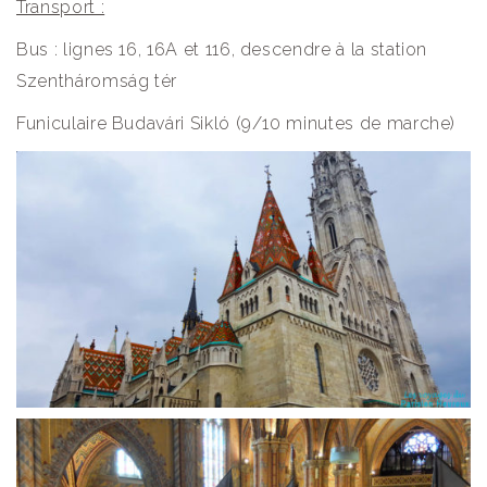
Transport :
Bus : lignes 16, 16A et 116, descendre à la station
Szentháromság tér
Funiculaire Budavári Sikló (9/10 minutes de marche)