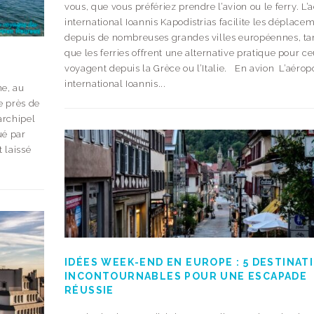
vous, que vous préfériez prendre l’avion ou le ferry. L’
international Ioannis Kapodistrias facilite les déplace
depuis de nombreuses grandes villes européennes, ta
que les ferries offrent une alternative pratique pour c
voyagent depuis la Grèce ou l’Italie. En avion L’aérop
international Ioannis...
ne, au
e près de
’archipel
ué par
t laissé
IDÉES WEEK-END EN EUROPE : 5 DESTINAT
INCONTOURNABLES POUR UNE ESCAPADE
RÉUSSIE