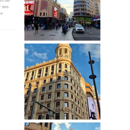
ent de
er des
de