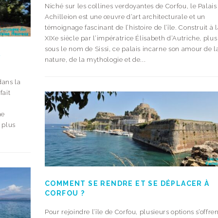
Niché sur les collines verdoyantes de Corfou, le Palais
Achilleion est une œuvre d’art architecturale et un
témoignage fascinant de l’histoire de l’île. Construit à l
XIXe siècle par l’impératrice Élisabeth d’Autriche, plu
sous le nom de Sissi, ce palais incarne son amour de l
À
nature, de la mythologie et de...
dans la
fait
ne
 plus
COMMENT SE RENDRE ET SE DÉPLACER À
CORFOU ?
Pour rejoindre l’île de Corfou, plusieurs options s’offren