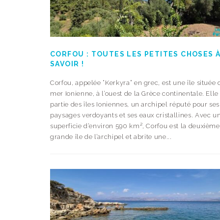
CORFOU : TOUTES LES PETITES CHOSES 
SAVOIR !
Corfou, appelée “Kerkyra” en grec, est une île située 
mer Ionienne, à l’ouest de la Grèce continentale. Elle 
partie des îles Ioniennes, un archipel réputé pour ses
paysages verdoyants et ses eaux cristallines. Avec u
superficie d’environ 590 km², Corfou est la deuxième
grande île de l’archipel et abrite une...