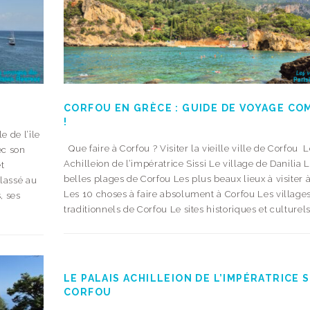
CORFOU EN GRÈCE : GUIDE DE VOYAGE CO
!
e de l’île
Que faire à Corfou ? Visiter la vieille ville de Corfou L
ec son
Achilleion de l’impératrice Sissi Le village de Danilia 
et
belles plages de Corfou Les plus beaux lieux à visiter 
classé au
Les 10 choses à faire absolument à Corfou Les village
, ses
traditionnels de Corfou Le sites historiques et culturels.
LE PALAIS ACHILLEION DE L’IMPÉRATRICE S
CORFOU