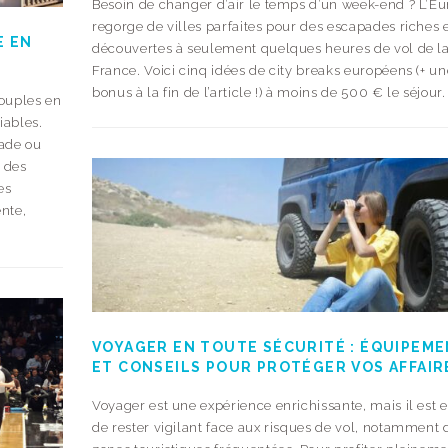
Besoin de changer d’air le temps d’un week-end ? L’E
regorge de villes parfaites pour des escapades riches 
E EN
découvertes à seulement quelques heures de vol de l
France. Voici cinq idées de city breaks européens (+ un
bonus à la fin de l’article !) à moins de 500 € le séjour. 
couples en
iables.
pade ou
e des
es
ente,
VOYAGER EN TOUTE SÉCURITÉ : ÉQUIPEM
ET CONSEILS POUR PROTÉGER VOS AFFAIR
Voyager est une expérience enrichissante, mais il est e
de rester vigilant face aux risques de vol, notamment 