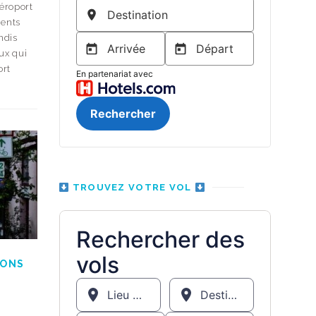
aéroport
ments
ndis
eux qui
ort
TROUVEZ VOTRE VOL
IONS