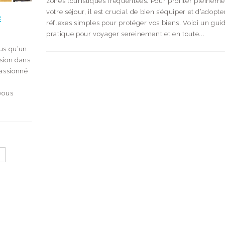
zones touristiques fréquentées. Pour profiter pleinem
votre séjour, il est crucial de bien s’équiper et d’adopt
E
réflexes simples pour protéger vos biens. Voici un gui
pratique pour voyager sereinement et en toute...
lus qu’un
rsion dans
passionné
vous