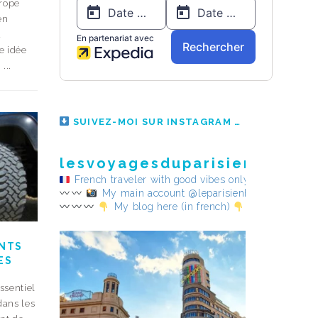
urope
en
a
e idée
...
SUIVEZ-MOI SUR INSTAGRAM
lesvoyagesduparisienheureu
French traveler with good vibes only
My main account @leparisienheureux
My blog here (in french)
ENTS
ES
ssentiel
dans les