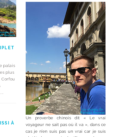
MPLET
e palais
Les plus
à Corfou
s
..
Un proverbe chinois dit « Le vrai
ISSI À
voyageur ne sait pas où il va », dans ce
cas je n’en suis pas un vrai car je suis